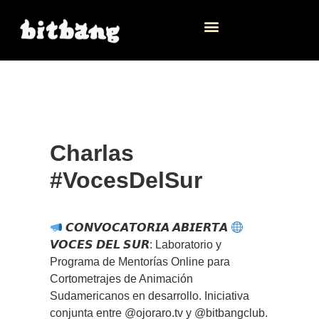
Charlas
#VocesDelSur
𝘾𝙊𝙉𝙑𝙊𝘾𝘼𝙏𝙊𝙍𝙄𝘼 𝘼𝘽𝙄𝙀𝙍𝙏𝘼
𝙑𝙊𝘾𝙀𝙎 𝘿𝙀𝙇 𝙎𝙐𝙍: Laboratorio y
Programa de Mentorías Online para
Cortometrajes de Animación
Sudamericanos en desarrollo. Iniciativa
conjunta entre @ojoraro.tv y @bitbangclub.