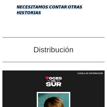
𝙉𝙀𝘾𝙀𝙎𝙄𝙏𝘼𝙈𝙊𝙎 𝘾𝙊𝙉𝙏𝘼𝙍 𝙊𝙏𝙍𝘼𝙎
𝙃𝙄𝙎𝙏𝙊𝙍𝙄𝘼𝙎
Distribución